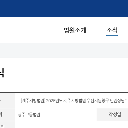
법원소개
소식
식
목
[제주지방법원] 2026년도 제주지방법원 우선지원창구 민원상담위
자
작성일
광주고등법원
파일