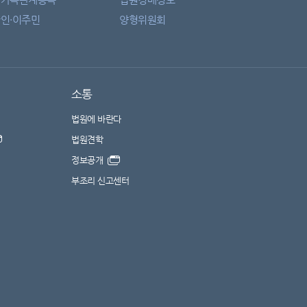
인·이주민
양형위원회
소통
법원에 바란다
법원견학
정보공개
부조리 신고센터