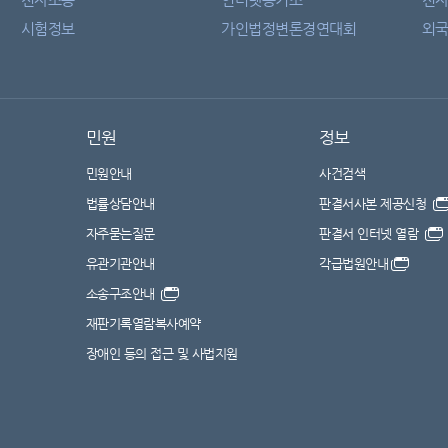
시험정보
가인법정변론경연대회
외국
민원
정보
민원안내
사건검색
법률상담안내
판결서사본 제공신청
자주묻는질문
판결서 인터넷 열람
유관기관안내
각급법원안내
소송구조안내
재판기록열람복사예약
장애인 등의 접근 및 사법지원