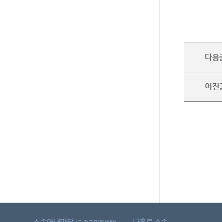
다음
이전
소송안내마당
나홀로 소송