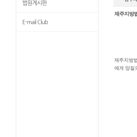
법원게시판
원외재판부 소개
광주법원조정센터
제주지방법
E-mail Club
제주지방법
에게 양질