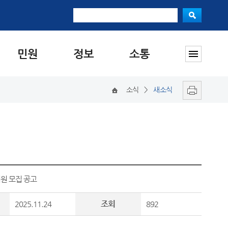
민원
정보
소통
소식
>
새소식
원 모집 공고
조회
2025.11.24
892