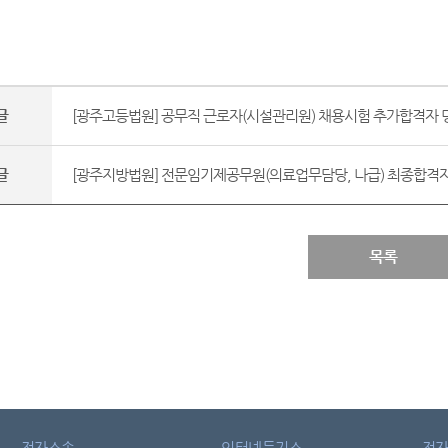
글
[광주고등법원] 공무직 근로자(시설관리원) 채용시험 추가합격자 명단
글
[광주지방법원] 전문임기제공무원(의료업무담당, 나급) 최종합격자 
목록
전자소송
인터넷등기소
전