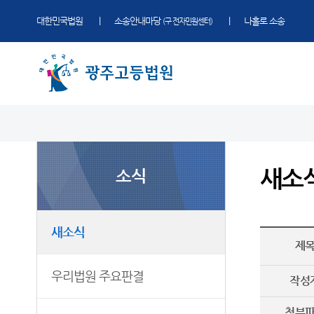
대한민국법원
소송안내마당
나홀로 소송
(구 전자민원센터)
법원 소개
소식
민원
정보
소통
법원장 인사말
새소식
민원안내
사건검색
법원에 바란다
새소
소식
연혁
우리법원 주요판결
법률상담안내
판결서사본 제공신청
법원견학
조직 및 전화번호
법원게시판
자주묻는질문
판결서 인터넷열람
정보공개
재판개정 및 법정안내
E-mail Club
유관기관안내
각급법원안내
부조리 신고센터
새소식
제
관할구역
소송구조안내
청사안내
재판기록열람복사예약
우리법원 주요판결
작성
찾아오시는길
장애인 등의 접근 및 사법지원
첨부