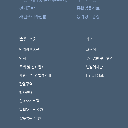
(구 전자민원센터)
전자공탁
종합법률정보
재판조력자선발
등기정보광장
법원 소개
소식
법원장 인사말
새소식
연혁
우리법원 주요판결
조직 및 전화번호
법원게시판
재판개정 및 법정안내
E-mail Club
관할구역
청사안내
찾아오시는길
원외재판부 소개
광주법원조정센터